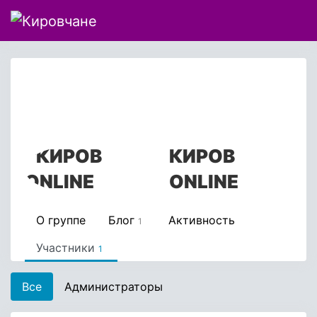
1
5 лет назад
admin
КИРОВ
ONLINE
О группе
Блог
Активность
1
Участники
1
Все
Администраторы